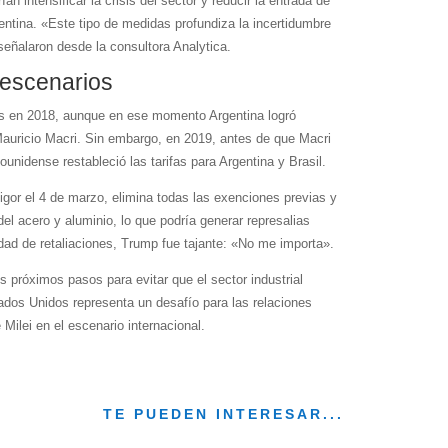
n intensificar la crisis del sector y reducir la entrada de
ntina. «Este tipo de medidas profundiza la incertidumbre
eñalaron desde la consultora Analytica.
 escenarios
es en 2018, aunque en ese momento Argentina logró
Mauricio Macri. Sin embargo, en 2019, antes de que Macri
ounidense restableció las tarifas para Argentina y Brasil.
igor el 4 de marzo, elimina todas las exenciones previas y
el acero y aluminio, lo que podría generar represalias
idad de retaliaciones, Trump fue tajante: «No me importa».
os próximos pasos para evitar que el sector industrial
ados Unidos representa un desafío para las relaciones
 Milei en el escenario internacional.
TE PUEDEN INTERESAR...