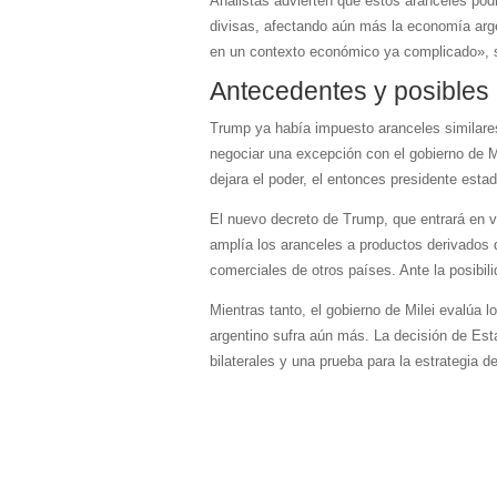
Analistas advierten que estos aranceles podría
divisas, afectando aún más la economía arge
en un contexto económico ya complicado», s
Antecedentes y posibles
Trump ya había impuesto aranceles similar
negociar una excepción con el gobierno de 
dejara el poder, el entonces presidente estad
El nuevo decreto de Trump, que entrará en v
amplía los aranceles a productos derivados d
comerciales de otros países. Ante la posibil
Mientras tanto, el gobierno de Milei evalúa l
argentino sufra aún más. La decisión de Est
bilaterales y una prueba para la estrategia de