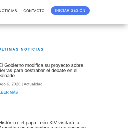
INICIAR SESIÓN
NOTICIAS
CONTACTO
ÚLTIMAS NOTICIAS
El Gobierno modifica su proyecto sobre
tierras para destrabar el debate en el
Senado
Ago 6, 2026
|
Actualidad
LEER MÁS
Histórico: el papa León XIV visitará la
Argentina en noviembre y ya se conocen