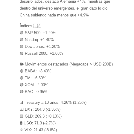
desarrollados, destacó Alemania +4%, mientras que
dentro del universo emergentes, el gran dato lo dio
China subiendo nada menos que +4.9%
Índices 🇺🇸
🟢 S&P 500: +1.20%
🟢 Nasdaq: +1.40%
🟢 Dow Jones: +1.20%
🟢 Russell 2000: +1.05%
🐘 Movimientos destacados (Megacaps > USD 200B)
🟢 BABA: +8.40%
🟢 TM: +6.30%
🔴 XOM: -2.00%
🔴 BAC: -0.95%
📊 Treasury a 10 años: 4.26% (1.25%)
💵 DXY: 104.3 (-1.35%)
🟨 GLD: 269.3 (+0.13%)
🛢 USO: 71.3 (-2.7%)
☠ VIX: 21.43 (-8.8%)