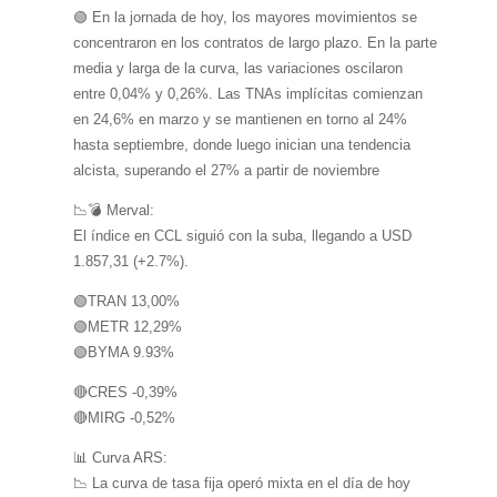
🟢 En la jornada de hoy, los mayores movimientos se
concentraron en los contratos de largo plazo. En la parte
media y larga de la curva, las variaciones oscilaron
entre 0,04% y 0,26%. Las TNAs implícitas comienzan
en 24,6% en marzo y se mantienen en torno al 24%
hasta septiembre, donde luego inician una tendencia
alcista, superando el 27% a partir de noviembre
📉💣 Merval:
El índice en CCL siguió con la suba, llegando a USD
1.857,31 (+2.7%).
🟢TRAN 13,00%
🟢METR 12,29%
🟢BYMA 9.93%
🔴CRES -0,39%
🔴MIRG -0,52%
📊 Curva ARS:
📉 La curva de tasa fija operó mixta en el día de hoy