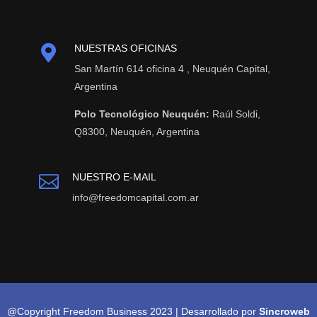

NUESTRAS OFICINAS
San Martín 614 oficina 4 , Neuquén Capital,
Argentina
Polo Tecnológico Neuquén:
Raúl Soldi,
Q8300, Neuquén, Argentina
NUESTRO E-MAIL

info@freedomcapital.com.ar
@Copyright Freedom Business 2023 | Desarrollado por
Sincroweb