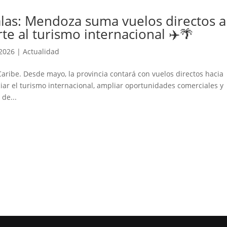
calas: Mendoza suma vuelos directos a
te al turismo internacional ✈️🌴
 2026
|
Actualidad
ribe. Desde mayo, la provincia contará con vuelos directos hacia
ar el turismo internacional, ampliar oportunidades comerciales y
de...