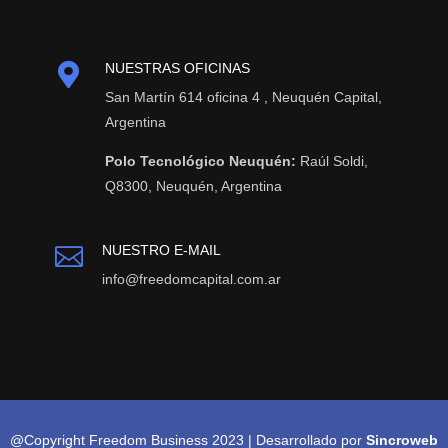

NUESTRAS OFICINAS
San Martín 614 oficina 4 , Neuquén Capital,
Argentina
Polo Tecnológico Neuquén:
Raúl Soldi,
Q8300, Neuquén, Argentina
NUESTRO E-MAIL

info@freedomcapital.com.ar
@Copyright Freedom Business 2023 | Desarrollado por
Sincroweb