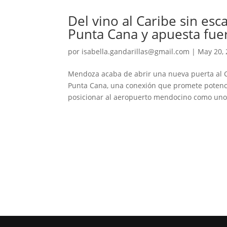
Del vino al Caribe sin es
Punta Cana y apuesta fuer
por
isabella.gandarillas@gmail.com
|
May 20,
Mendoza acaba de abrir una nueva puerta al Ca
Punta Cana, una conexión que promete potenci
posicionar al aeropuerto mendocino como uno 