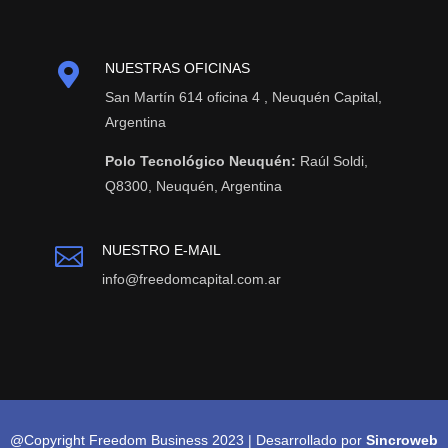

NUESTRAS OFICINAS
San Martín 614 oficina 4 , Neuquén Capital,
Argentina
Polo Tecnológico Neuquén:
Raúl Soldi,
Q8300, Neuquén, Argentina
NUESTRO E-MAIL

info@freedomcapital.com.ar
@Copyright Freedom Business 2023 | Desarrollado por
Sincroweb