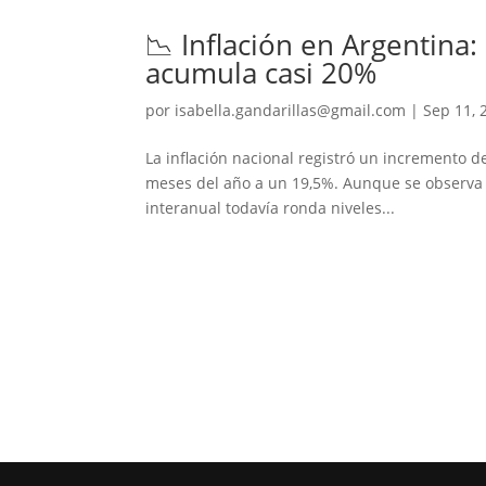
📉 Inflación en Argentina
acumula casi 20%
por
isabella.gandarillas@gmail.com
|
Sep 11, 
La inflación nacional registró un incremento d
meses del año a un 19,5%. Aunque se observa u
interanual todavía ronda niveles...